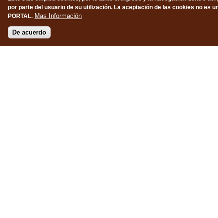
Ciudad
por parte del usuario de su utilización. La aceptación de las cookies no es un
Mas Información
PORTAL.
Departamento
De acuerdo
Receta
Carga un archivo
Upload
ENVIAR
HABLEMOS DE
CHOCOLATE
SELECCIONA LA RED QUE MÁS TE GUSTE