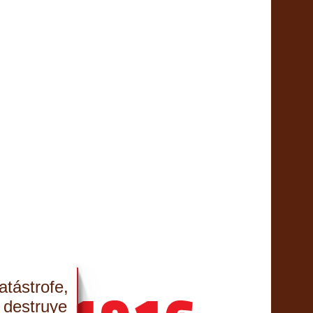
atástrofe,
 destruye