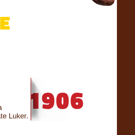
a
te Luker.