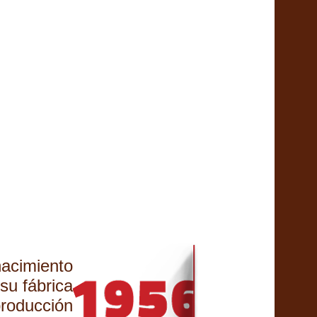
acimiento
su fábrica
producción