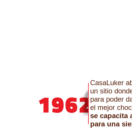
CasaLuker ab
un sitio dond
para poder da
el mejor choc
se capacita 
para una si