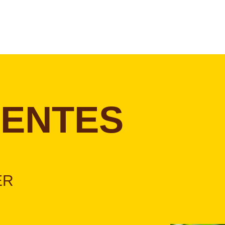
IENTES
ER