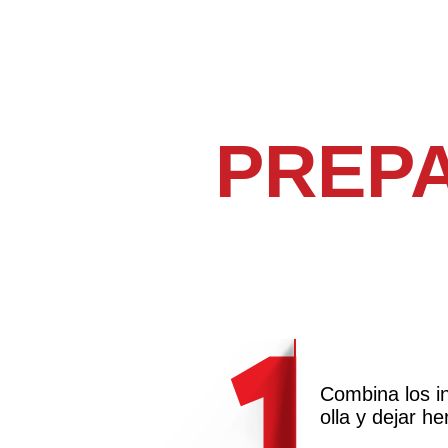
PREP
Combina los i
olla y dejar her