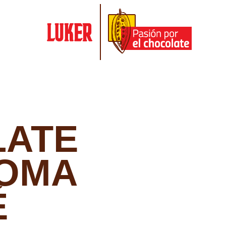
LATE
OMA
É