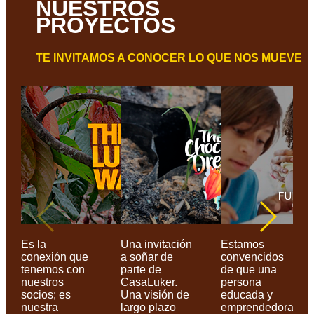
NUESTROS
PROYECTOS
TE INVITAMOS A CONOCER LO QUE NOS MUEVE
Es la
Una invitación
Estamos
conexión que
a soñar de
convencidos
tenemos con
parte de
de que una
nuestros
CasaLuker.
persona
socios; es
Una visión de
educada y
nuestra
largo plazo
emprendedora